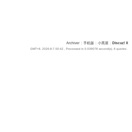
Archiver
|
手机版
|
小黑屋
|
Discuz! X
GMT+8, 2026-8-7 00:42
, Processed in 0.039078 second(s), 6 queries .