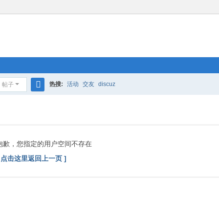
热搜:
活动
交友
discuz
帖子
搜
索
抱歉，您指定的用户空间不存在
[ 点击这里返回上一页 ]