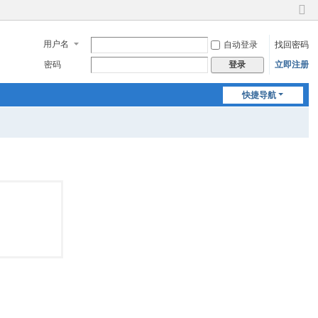
切
换
用户名
自动登录
找回密码
到
窄
密码
立即注册
登录
版
快捷导航