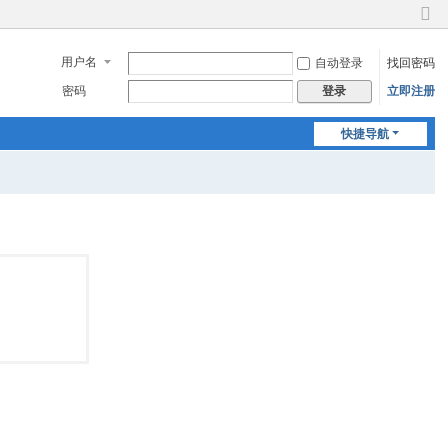
切
换
用户名
自动登录
找回密码
到
窄
密码
立即注册
登录
版
快捷导航