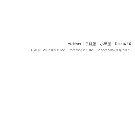
Archiver
|
手机版
|
小黑屋
|
Discuz! X
GMT+8, 2026-8-8 10:22
, Processed in 0.029322 second(s), 6 queries .