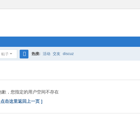
热搜:
活动
交友
discuz
帖子
搜
索
抱歉，您指定的用户空间不存在
[ 点击这里返回上一页 ]